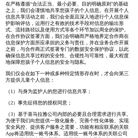
在严格遵循
“
合法正当、最小必要、目的明确原则
”
的基础
之上，我们会谨慎地共享您孩子的个人信息。在开展个人
信息共享活动之前，我们会全面且深入地进行个人信息保
护影响评估，运用行之有效的技术手段对信息的输出形
式、流转路径以及使用方式等各个环节加以周全的保护。
在合作协议签署方面，我们会明确而严格地界定合作商在
信息保护方面所应承担的义务与责任，并在业务合作开展
之前，与合作商正式签署专门的数据安全保护协议，以此
确保信息共享过程的安全性、合规性与可靠性，最大程度
地保障您孩子个人信息的安全与隐私。
我们仅会在如下一种或多种特定情形存在时，才会向第三
方提供儿童个人信息：
（
1
）与身为监护人的您进行信息共享；
（
2
）事先征得您的授权同意；
（
3
）基于喜马拉雅公司内部的必要且合理需求进行共享。
为便于我们向您提供一致化服务、完善个性化体验、实现
安全风控、提供客户服务之需要，功能有相应联系的关联
App
将适用统一账号体系。适用统一账号体系的关联公司