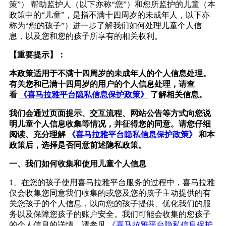
策
”
）
帮助监护人（以下亦称
“
您
”
）和您所监护的儿童（本
政策中的
“
儿童
”
，是指不满十四周岁的未成年人，以下亦
称为
“
您的孩子
”
）进一步了解我们如何处理儿童个人信
息，以及您和您的孩子所享有的相关权利。
【重要提示】：
本政策适用于不满十四周岁的未成年人的个人信息处理。
有关您和已满十四周岁的用户的个人信息处理，请查
看
《喜马拉雅平台隐私信息保护政策》
了解相关信息。
我们会通过页面提示、交互流程、网站公告等方式向您说
明儿童个人信息收集等情况，并征得您的同意。请您仔细
阅读、充分理解
《喜马拉雅平台隐私信息保护政策》
和本
政策后，选择是否同意前述隐私政策。
一、我们如何收集和使用儿童个人信息
1
、在您的孩子使用喜马拉雅平台服务的过程中，喜马拉雅
仅会收集您同意我们收集的或您及您的孩子主动提供的有
关您孩子的个人信息，以向您的孩子提供、优化我们的服
务以及保障您孩子的账户安全。我们可能会收集的您孩子
的个人信息的详情，请参见
《喜马拉雅平台隐私信息保护