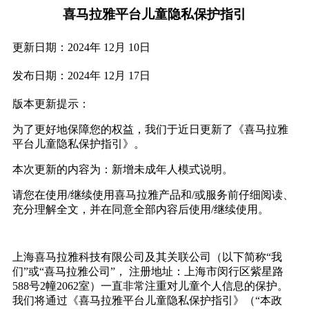
喜马拉雅平台儿童隐私保护指引
更新日期：
2024
年
12月
10日
发布日期：
2024
年
12月
17日
版本更新提示：
为了更好地保障您的权益，我们于近日更新了《喜马拉雅
平台儿童隐私保护指引》。
本次更新的内容为：新增未成年人模式说明。
请您在使用
/
继续使用喜马拉雅产品和
/
或服务前仔细阅读、
充分理解全文，并在同意全部内容后使用
/
继续使用。
上海喜马拉雅科技有限公司及其关联公司（以下简称
“
我
们
”
或
“
喜马拉雅公司
”
，
注册地址：上海市闵行区紫星路
588
号
2
幢
2062
室）一直非常注重对儿童个人信息的保护。
我们将通过《喜马拉雅平台儿童隐私保护指引》（
“
本政