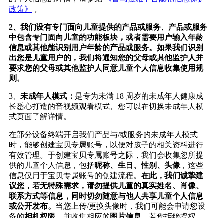
政策》
。
2
、我们设有专门面向儿童提供的产品或服务、产品或服务
中包含专门面向儿童的功能板块，或者需要用户输入年龄
信息或其他能识别用户年龄的产品或服务。如果我们识别
出您是儿童用户的，我们将通知您的父母或其他监护人并
要求您的父母或其他监护人同意儿童个人信息收集使用规
则。
3
、
未成年人模式：
是专为未满
18
周岁的未成年人健康成
长悉心打造的音视频观看模式。您可以在切换未成年人模
式页面了解详情。
在部分设备终端开启我们产品与
/
或服务的未成年人模式
时，能够创建宝贝专属账号，以便对孩子的相关资料进行
有效管理。于创建宝贝专属账号之际，我们会收集您所提
供的儿童个人信息，包括
昵称、生日、性别、头像
，这些
信息仅用于宝贝专属账号的创建流程。
在此，我们诚挚建
议您，若无特殊需求，请勿提供儿童的真实姓名、肖像、
联系方式等信息，同时切勿随意与他人共享儿童个人信息
或公开发布。
当您上传
/
更换头像时，我们可能会申请您设
备的
相机权限
，并收集相应的
图片信息
，若您拒绝授权，